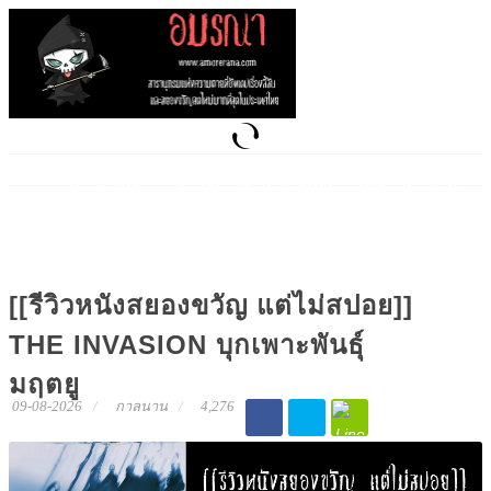
เรื่องผีสั้นๆ
หนังสยองขวัญ การ์ตูนผี และเพลงต้องสาป
เกมผี เกมสยองขวัญ
[[รีวิวหนังสยองขวัญ แต่ไม่สปอย]]
THE INVASION บุกเพาะพันธุ์
มฤตยู
09-08-2026
กาลนาน
4,276