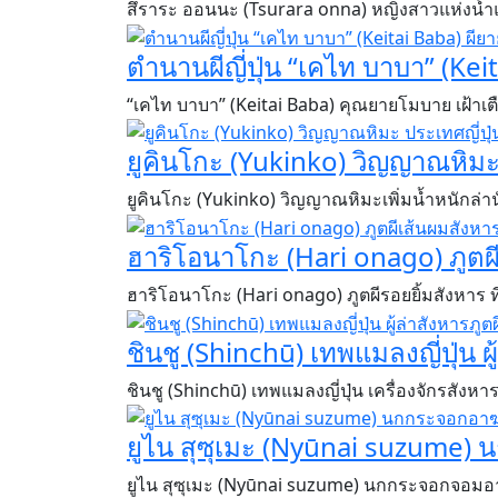
​​​​​​​สึราระ ออนนะ (Tsurara onna) หญิงสาวแห่
ตำนานผีญี่ปุ่น “เคไท บาบา” (Ke
“เคไท บาบา” (Keitai Baba) คุณยายโมบาย เฝ้าเ
ยูคินโกะ (Yukinko) วิญญาณหิมะ 
​​​​​​​ยูคินโกะ (Yukinko) วิญญาณหิมะเพิ่มน้ำหนักล่
ฮาริโอนาโกะ (Hari onago) ภูตผี
ฮาริโอนาโกะ (Hari onago) ภูตผีรอยยิ้มสังหาร ท
ชินชู (Shinchū) เทพแมลงญี่ปุ่น ผ
ชินชู (Shinchū) เทพแมลงญี่ปุ่น เครื่องจักรสังหา
ยูไน สุซุเมะ (Nyūnai suzume) 
​​​​​​​ยูไน สุซุเมะ (Nyūnai suzume) นกกระจอกจอม