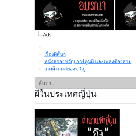
เรื่องผีสั้นๆ
หนังสยองขวัญ การ์ตูนผี และเพลงต้องสาป
เกมผี เกมสยองขวัญ
ผีในประเทศญี่ปุ่น