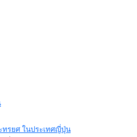
น
ะทรยศ ในประเทศญี่ปุ่น