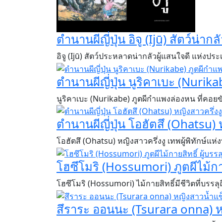
ตำนานผีญี่ปุ่น อิจู (Ijū) สัตว์น่า
อิจู (Ijū) สัตว์ประหลาดน่ากลัวผู้แสนใจดี แห่งประเ
ตำนานผีญี่ปุ่น นูริคาเบะ (Nurik
นูริคาเบะ (Nurikabe) ภูตผีกำแพงล่องหน ที่คอย
ตำนานผีญี่ปุ่น โอฮัตสึ (Ohatsu) 
​​​​​​​โอฮัตสึ (Ohatsu) หญิงสาวครึ่งงู เทพผู้พิทักษ
โฮซึโมริ (Hossumori) ภูตผีไม้กาย
โฮซึโมริ (Hossumori) ไม้กายสิทธิ์มีชีวิตที่บรรล
สึราระ ออนนะ (Tsurara onna) ห