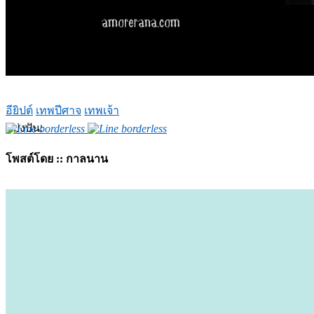
อียิปต์
เทพปีศาจ
เทพเจ้า
แบ่งปัน:
โพสต์โดย :: กาลนาน