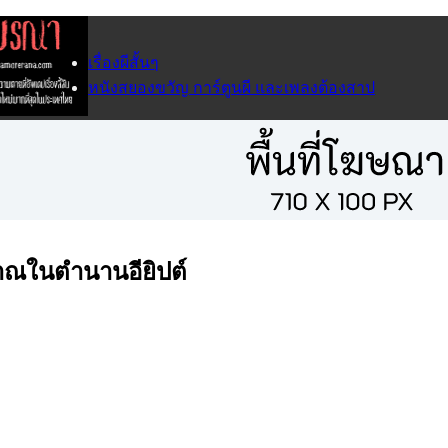
เรื่องผีสั้นๆ
หนังสยองขวัญ การ์ตูนผี และเพลงต้องสาป
ญาณในตำนานอียิปต์