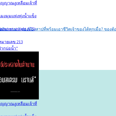
ับมัน! รวม 7 ของต้องสาปที่พร้อมเอาชีวิตเจ้าของได้ทุกเมื่อ
7 ของต้