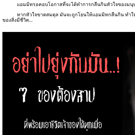
แอมมิทรอคอบโอกาสที่จะได้ทำการกลืนกินหัวใจของมนุษย์ที่ถือว
หากหัวใจขาดสมดุล มันจะถูกโยนให้แอมมิทกลืนกิน ทำให้บุคคลน
ของสิ่งมีชีวิต...