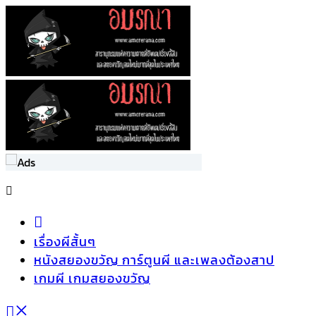
เรื่องผีสั้นๆ
หนังสยองขวัญ การ์ตูนผี และเพลงต้องสาป
เกมผี เกมสยองขวัญ