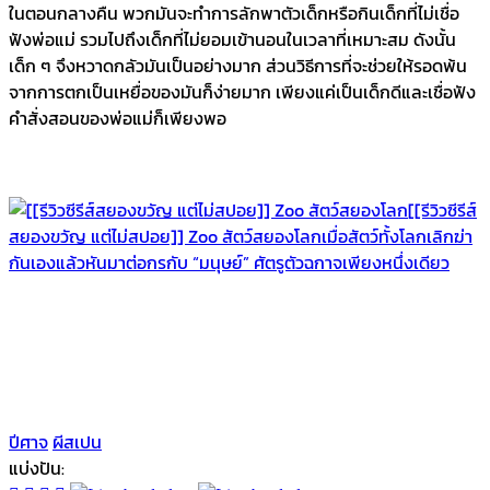
ในตอนกลางคืน พวกมันจะทำการลักพาตัวเด็กหรือกินเด็กที่ไม่เชื่อ
ฟังพ่อแม่ รวมไปถึงเด็กที่ไม่ยอมเข้านอนในเวลาที่เหมาะสม ดังนั้น
เด็ก ๆ จึงหวาดกลัวมันเป็นอย่างมาก ส่วนวิธีการที่จะช่วยให้รอดพ้น
จากการตกเป็นเหยื่อของมันก็ง่ายมาก เพียงแค่เป็นเด็กดีและเชื่อฟัง
คำสั่งสอนของพ่อแม่ก็เพียงพอ
[[รีวิวซีรีส์
สยองขวัญ แต่ไม่สปอย]] Zoo สัตว์สยองโลก
เมื่อสัตว์ทั้งโลกเลิกฆ่า
กันเองแล้วหันมาต่อกรกับ “มนุษย์” ศัตรูตัวฉกาจเพียงหนึ่งเดียว
ปีศาจ
ผีสเปน
แบ่งปัน: