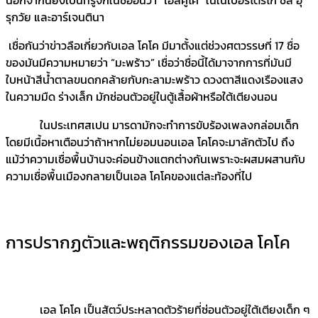
รุกวัย และอาร์เจนตินา
เชื่อกันว่าข่าวลือเกี่ยวกับเอล โคโค มีมาตั้งแต่ช่วงศตวรรษที่ 17 ชื่อ
ของมันมีความหมายว่า “มะพร้าว” เชื่อว่าชื่อนี้ได้มาจากการที่มันมี
ใบหน้าสีน้ำตาลขนดกคล้ายกับกะลามะพร้าว ดวงตาสีแดงเรืองแสง
ในความมืด ร่างเล็ก มักซ่อนตัวอยู่ในตู้เสื้อผ้าหรือใต้เตียงนอน
ในประเทศสเปน มารดามักจะทำการขับร้องเพลงกล่อมเด็ก
โดยมีเนื้อหาเตือนว่าถ้าหากไม่ยอมนอนเอล โคโคจะมาลักตัวไป ถึง
แม้ว่าความเชื่อพื้นบ้านจะค่อนข้างแตกต่างกันเพราะจะผสมผสานกับ
ความเชื่อพื้นเมืองกลายเป็นเอล โคโคของแต่ละท้องที่ไป
การปรากฏตัวและพฤติกรรมของเอล โคโค
เอล โคโค เป็นสัตว์ประหลาดตัวร้ายที่ซ่อนตัวอยู่ใต้เตียงเด็ก ๆ