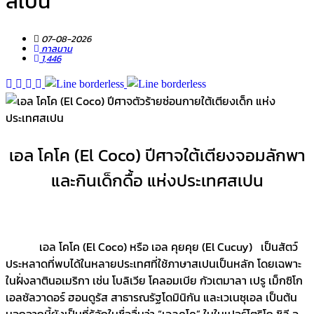
สเปน
07-08-2026
กาลนาน
1,446
เอล โคโค (
El Coco)
ปีศาจใต้เตียงจอมลักพา
และกินเด็กดื้อ แห่งประเทศสเปน
เอล โคโค (
El Coco) หรือ เอล คุยคุย (El Cucuy) เป็นสัตว์
ประหลาดที่พบได้ในหลายประเทศที่ใช้ภาษาสเปนเป็นหลัก โดยเฉพาะ
ในฝั่งลาตินอเมริกา เช่น
โบลิเวีย โคลอมเบีย กัวเตมาลา เปรู เม็กซิโก
เอลซัลวาดอร์ ฮอนดูรัส สาธารณรัฐโดมินิกัน และเวเนซุเอล เป็นต้น
นอกจากนี้ยังเป็นที่รู้จักในชื่ออื่นว่า “เอลคูโค” ในในเปอร์โตริโก ชิลี อุ