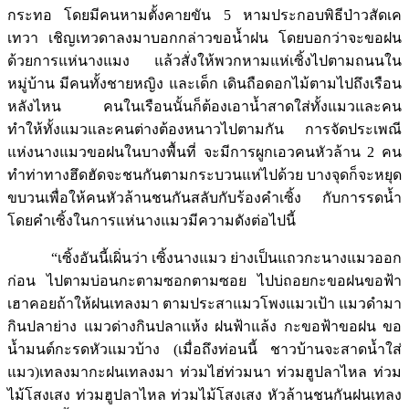
กระทอ โดยมีคนหามตั้งคายขัน 5 หามประกอบพิธีป่าวสัดเค
เทวา เชิญเทวดาลงมาบอกกล่าวขอน้ำฝน โดยบอกว่าจะขอฝน
ด้วยการแห่นางแมง แล้วสั่งให้พวกหามแห่เซิ้งไปตามถนนใน
หมู่บ้าน มีคนทั้งชายหญิง และเด็ก เดินถือดอกไม้ตามไปถึงเรือน
หลังไหน คนในเรือนนั้นก็ต้องเอาน้ำสาดใส่ทั้งแมวและคน
ทำให้ทั้งแมวและคนต่างต้องหนาวไปตามกัน การจัดประเพณี
แห่งนางแมวขอฝนในบางพื้นที่ จะมีการผูกเอวคนหัวล้าน 2 คน
ทำท่าทางฮึดฮัดจะชนกันตามกระบวนแห่ไปด้วย บางจุดก็จะหยุด
ขบวนเพื่อให้คนหัวล้านชนกันสลับกับร้องคำเซิ้ง กับการรดน้ำ
โดยคำเซิ้งในการแห่นางแมวมีความดังต่อไปนี้
“เซิ้งอันนี้เผิ่นว่า เซิ้งนางแมว ย่างเป็นแถวกะนางแมวออก
ก่อน ไปตามบ่อนกะตามซอกตามซอย ไปบ่ถอยกะขอฝนขอฟ้า
เฮาคอยถ้าให้ฝนเทลงมา ตามประสาแมวโพงแมวเป้า แมวดำมา
กินปลาย่าง แมวด่างกินปลาแห้ง ฝนฟ้าแล้ง กะขอฟ้าขอฝน ขอ
น้ำมนต์กะรดหัวแมวบ้าง (เมื่อถึงท่อนนี้ ชาวบ้านจะสาดน้ำใส่
แมว)เทลงมากะฝนเทลงมา ท่วมไฮ่ท่วมนา ท่วมฮูปลาไหล ท่วม
ไม้โสงเสง ท่วมฮูปลาไหล ท่วมไม้โสงเสง หัวล้านชนกันฝนเทลง