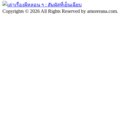
Copyrights © 2026 All Rights Reserved by amorerana.com.