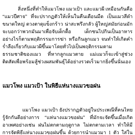
สิ่งหนึ่งที่ทำให้แมวโพง แมวเป้า และแมวผี เหมือนกันคือ
“แมวปีศาจ” ที่จะปรากฏตัวให้เห็นในคืนเดือนมืด เป็นแมวสีดำ
ขนาดใหญ่ ดวงตาดุแข็งกร้าว น่าสะพรึงกลัว ผู้ใหญ่สมัยก่อนมัก
จะบอกว่าพวกมันมาเพื่อจับเด็กดื้อ เด็กซนไปกินเป็นอาหาร
อย่างไรก็ตามพฤติกรรมการฆ่า หรือกินลูกแมว จนทำให้เกิดคำ
ร่ำลือเกี่ยวกับแมวผีขึ้นมาโดยทั่วไปเป็นพฤติกรรมตาม
ธรรมชาติของแมว ที่หากลูกแมวตาย แม่แมวก็จะเข้าสู่ช่วง
ติดสัดเพื่อพร้อมสู้ช่วงผสมพันธุ์ได้อย่างรวดเร็วมากยิ่งขึ้นนั่นเอง
แมวโพง แมวเป้า ในพิธีแห่นางแมวขอฝน
แมวโพง แมวเป้า ยังปรากฏตัวอยู่ในประเพณีที่คนไทย
รู้จักกันดีอย่างการ “แห่นางแมวขอฝน” ที่มักจะจัดขึ้นเมื่อเกิด
อาเพศอย่างเช่น ฝนไม่ตกตามฤดูกาล ไม่ตกตามเวลา ทำให้มี
การจัดพิธีแห่นางแมวขอฝนขึ้น ด้วยการนำแมวมา 1 ตัว ใส่ใน