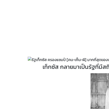
เท็กซัส กลายมาเป็นรัฐที่มี