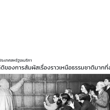
สถิติของการสัมผัสเรื่องราวเหนือธรรมชาติมากท