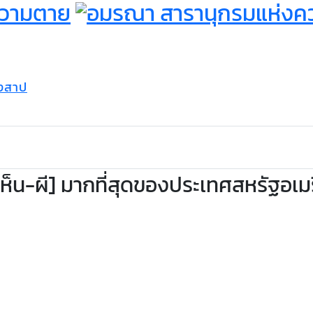
องสาป
เห็น-ผี] มากที่สุดของประเทศสหรัฐอเม