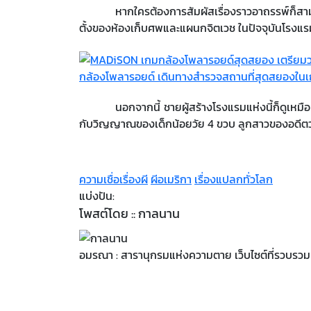
หากใครต้องการสัมผัสเรื่องราวอาถรรพ์ก็สามา
ตั้งของห้องเก็บศพและแผนกจิตเวช ในปัจจุบันโรงแรมแ
กล้องโพลารอยด์ เดินทางสำรวจสถานที่สุดสยองในเก
นอกจากนี้ ชายผู้สร้างโรงแรมแห่งนี้ก็ดูเหมือนว
กับวิญญาณของเด็กน้อยวัย 4 ขวบ ลูกสาวของอดีตวุฒิ
ความเชื่อเรื่องผี
ผีอเมริกา
เรื่องแปลกทั่วโลก
แบ่งปัน:
โพสต์โดย :: กาลนาน
อมรณา : สารานุกรมแห่งความตาย เว็บไซต์ที่รวบรวมเร