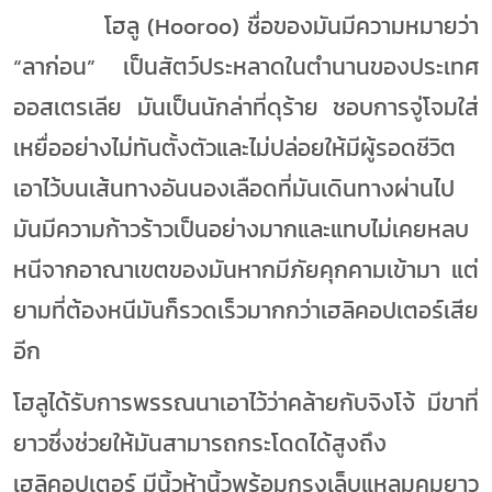
โฮลู (
Hooroo) ชื่อของมันมีความหมายว่า
“ลาก่อน” เป็นสัตว์ประหลาดในตำนานของประเทศ
ออสเตรเลีย มันเป็นนักล่าที่ดุร้าย ชอบการจู่โจมใส่
เหยื่ออย่างไม่ทันตั้งตัวและไม่ปล่อยให้มีผู้รอดชีวิต
เอาไว้บนเส้นทางอันนองเลือดที่มันเดินทางผ่านไป
มันมีความก้าวร้าวเป็นอย่างมากและแทบไม่เคยหลบ
หนีจากอาณาเขตของมันหากมีภัยคุกคามเข้ามา แต่
ยามที่ต้องหนีมันก็รวดเร็วมากกว่าเฮลิคอปเตอร์เสีย
อีก
โฮลูได้รับการพรรณนาเอาไว้ว่าคล้ายกับจิงโจ้ มีขาที่
ยาวซึ่งช่วยให้มันสามารถกระโดดได้สูงถึง
เฮลิคอปเตอร์ มีนิ้วห้านิ้วพร้อมกรงเล็บแหลมคมยาว