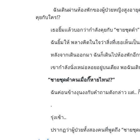
ฉันเดินผ่านห้องพักของผู้ป่วยหญิงสูงอายุคนหน
คุยกับใคร!?
เธอยิ้มแล้วบอกว่ากำลังคุยกับ “ชายชุดดำ”
ฉันยิ้มให้ พลางคิดในใจว่าสิ่งที่เธอเห็นเป็น
หลังจากเดินออกมา ฉันก็เดินไปห้องพักอีกห้องท
เขากำลังนั่งเหม่อลอยอยู่บนเตียง พอฉันเดินเข
“ชายชุดดำคนเมื่อกี๊หายไหน
!?”
ฉันค่อนข้างงุนงงกับคำถามดังกล่าว แต่.. ก็ไ
.
รุ่งเช้า..
ปรากฏว่าผู้ป่วยทั้งสองคนที่พูดถึง “ชายชุดดำ” 