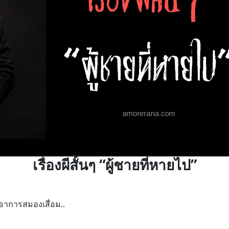
เรื่องผีสั้นๆ “ผู้ชายที่หายไป”
าการสมองเสื่อม..