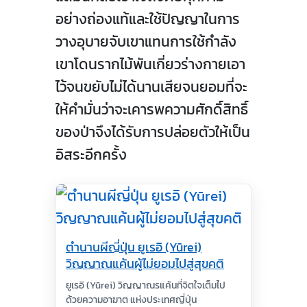
อย่างถ่องแท้และใช้ปัญญาในการ
วางอุบายจับเขาแทนการใช้กำลัง
เขาโดนรากไม้พันเกี่ยวร่างกายเอา
ไว้จนขยับไม่ได้นานเสียจนยอมที่จะ
ให้คำมั่นว่าจะเคารพความศักดิ์สิทธิ์
ของป่าจึงได้รับการปล่อยตัวให้เป็น
อิสระอีกครั้ง
ตำนานผีญี่ปุ่น ยูเรอิ (Yūrei)
วิญญาณแค้นผู้ไม่ยอมไปสู่สุขคติ
ยูเรอิ (Yūrei) วิญญาณรแค้นที่จิตใจเต็มไป
ด้วยความอาฆาต แห่งประเทศญี่ปุ่น