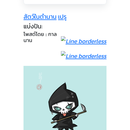
สัตว์ในตำนาน
เปรู
แบ่งปัน:
โพสต์โดย :: กาล
นาน