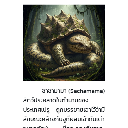
ซาชามามา (
Sachamama)
สัตว์ประหลาดในตำนานของ
ประเทศเปรู ถูกบรรยายเอาไว้ว่ามี
ลักษณะคล้ายกับงูที่ผสมเข้ากับเต่า