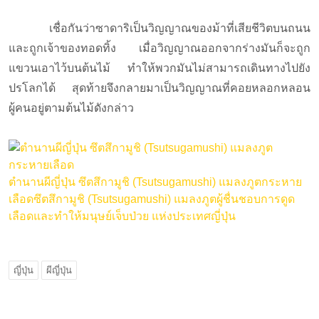
เชื่อกันว่าซาดาริเป็นวิญญาณของม้าที่เสียชีวิตบนถนน
และถูกเจ้าของทอดทิ้ง เมื่อวิญญาณออกจากร่างมันก็จะถูก
แขวนเอาไว้บนต้นไม้ ทำให้พวกมันไม่สามารถเดินทางไปยัง
ปรโลกได้ สุดท้ายจึงกลายมาเป็นวิญญาณที่คอยหลอกหลอน
ผู้คนอยู่ตามต้นไม้ดังกล่าว
ตำนานผีญี่ปุ่น ซึตสึกามูชิ (Tsutsugamushi) แมลงภูตกระหาย
เลือด
ซึตสึกามูชิ (Tsutsugamushi) แมลงภูตผู้ชื่นชอบการดูด
เลือดและทำให้มนุษย์เจ็บป่วย แห่งประเทศญี่ปุ่น
ญี่ปุ่น
ผีญี่ปุ่น