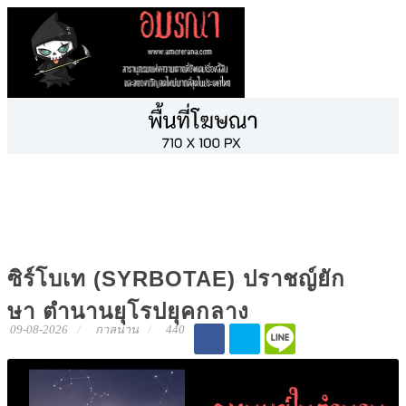
เรื่องผีสั้นๆ
หนังสยองขวัญ การ์ตูนผี และเพลงต้องสาป
เกมผี เกมสยองขวัญ
ซิร์โบเท (SYRBOTAE) ปราชญ์ยัก
ษา ตำนานยุโรปยุคกลาง
09-08-2026
กาลนาน
440