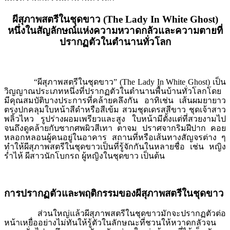
ผีสุภาพสตรีในชุดขาว (
The Lady In White Ghost)
หนึ่งในสัญลักษณ์แห่งความหวาดกลัวและความตายที่
ปรากฏตัวในตำนานทั่วโลก
“ผีสุภาพสตรีในชุดขาว” (
The Lady In White Ghost) เป็น
วิญญาณประเภทหนึ่งที่ปรากฏตัวในตำนานพื้นบ้านทั่วโลกโดย
มีคุณสมบัติบางประการที่คล้ายคลึงกัน อาทิเช่น เส้นผมยายาว
ตรงปกคลุมใบหน้าสีดำหรือสีเข้ม สวมชุดเดรสสีขาว ชุดเจ้าสาว
พลิ้วไหว รูปร่างผอมเพรียวและสูง ใบหน้ามีตั้งแต่ที่สวยงามไป
จนถึงดูคล้ายกับซากศพผิวสีเทา ตาจม ปราศจากริมฝีปาก คอย
หลอกหลอนผู้คนอยู่ในอาคาร สถานที่หรือเส้นทางสัญจรต่าง ๆ
ทำให้ผีสุภาพสตรีในชุดขาวเป็นที่รู้จักกันในหลายชื่อ เช่น หญิง
ร่ำไห้ ผีสาวนักโบกรถ ผู้หญิงในชุดขาว เป็นต้น
การปรากฏตัวและพฤติกรรมของผีสุภาพสตรีในชุดขาว
ส่วนใหญ่แล้วผีสุภาพสตรีในชุดขาวมักจะปรากฏตัวต่อ
หน้าเหยื่ออย่างไม่ทันให้รู้ตัวในลักษณะที่ชวนให้หวาดกลัวจน