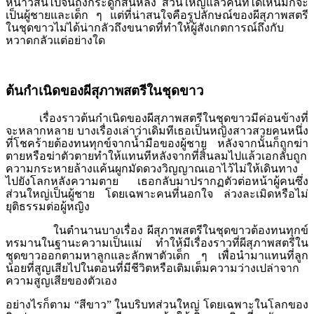
หนาวสั่นไปจนถึงกระดูกสันหลัง ส่วนใหญ่แล้วคนที่ได้เห็นมักจะ
เป็นผู้ชายและเด็ก ๆ แต่ที่น่าสนใจคือรูปลักษณ์ของผีสุภาพสตรี
ในชุดขาวไม่ได้น่ากลัวถึงขนาดที่ทำให้ผู้สังเกตการณ์ถึงกับ
หวาดกลัวแต่อย่างใด
ต้นกำเนิดของผีสุภาพสตรีในชุดขาว
เรื่องราวต้นกำเนิดของผีสุภาพสตรีในชุดขาวมีค่อนข้างที่
จะหลากหลาย บางเรื่องเล่าว่าเดิมทีเธอเป็นหญิงสาวสวยคนหนึ่ง
ที่โชคร้ายต้องทนทุกข์จากน้ำมือของผู้ชาย หลังจากนั้นก็ถูกฆ่า
ตายหรือฆ่าตัวตายทำให้แทนทีหลังจากที่สิ้นลมไปแล้วเอกลับถูก
ความกระหายล้างแค้นผูกมัดดวงวิญญาณเอาไว้ไม่ให้เดินทาง
ไปยังโลกหลังความตาย เธอกลับมาปรากฏตัวต่อหน้าผู้คนซึ่ง
ส่วนใหญ่เป็นผู้ชาย โดยเฉพาะคนที่นอกใจ ล่วงละเมิดหรือไม่
ยุติธรรมต่อผู้หญิง
ในตำนานบางเรื่อง ผีสุภาพสตรีในชุดขาวต้องทนทุกข์
ทรมานในฐานะความเป็นแม่ ทำให้มีเรื่องราวที่ผีสุภาพสตรีใน
ชุดขาวออกตามหาลูกและลักพาตัวเด็ก ๆ เพื่อนำมาแทนที่ลูก
น้อยที่สูญเสียไปในตอนที่มีชีวิตหรือเติมเต็มความว่างเปล่าจาก
ความสูญเสียของตัวเอง
อย่างไรก็ตาม “สีขาว” ในบริบทส่วนใหญ่ โดยเฉพาะในโลกของ