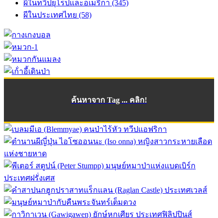
ผีในทวีปยุโรปและอเมริกา (345)
ผีในประเทศไทย (58)
ค้นหาจาก Tag ... คลิก!