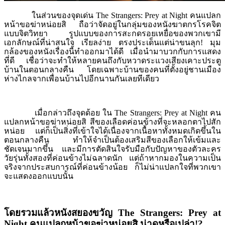
ในส่วนของจุดเด่น
The Strangers: Prey at Night คนแปลก
หน้าขอฆ่าหน่อยสิ ถือว่าจัดอยู่ในกลุ่มของหนังฆาตกรโรคจิต
แบบจิตวิทยา รูปแบบของการสะกดรอยเหยื่อของพวกเขามี
เอกลักษณ์ที่น่าสนใจ เรียลง่าย ตรงประเด็นแต่น่าขนลุก! มุม
กล้องของหนังเรื่องนี้ทำออกมาได้ดี เมื่อนำมาบวกกับการแสดง
ที่ดี เชื่อว่าจะทำให้หลายคนถึงกับหวาดระแวงเสียงเคาะประตู
บ้านในตอนกลางคืน โดยเฉพาะบ้านของคนที่ตั้งอยู่ชานเมือง
ห่างไกลจากเพื่อนบ้านไปอีกนานกันเลยทีเดียว
เมื่อกล่าวถึงจุดด้อย ใน
The Strangers: Prey at Night คน
แปลกหน้าขอฆ่าหน่อยสิ สีของเลือดค่อนข้างที่จะหลอกตาไปสัก
หน่อย แต่ก็เป็นสิ่งที่เข้าใจได้เนื่องจากเนื้อหาทั้งหมดเกิดขึ้นใน
ตอนกลางคืน ทำให้จำเป็นต้องเสริมสีของเลือกให้เข้มและ
ชัดเจนมากขึ้น และมีการตัดสินใจรับมือกับปัญหาของตัวละคร
วัยรุ่นทั้งสองที่ค่อนข้างไม่ฉลาดนัก แต่ถ้าหากมองในความเป็น
จริงจากประสบการณ์ที่ค่อนข้างน้อย ก็ไม่น่าแปลกใจที่พวกเขา
จะแสดงออกแบบนั้น
โดยรวมแล้วหนังสยองขวัญ
The Strangers: Prey at
Night คนแปลกหน้าขอฆ่าหน่อยสิ น่าดูหรือเปล่า!?