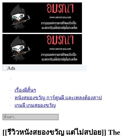
เรื่องผีสั้นๆ
หนังสยองขวัญ การ์ตูนผี และเพลงต้องสาป
เกมผี เกมสยองขวัญ
[[รีวิวหนังสยองขวัญ แต่ไม่สปอย]] The