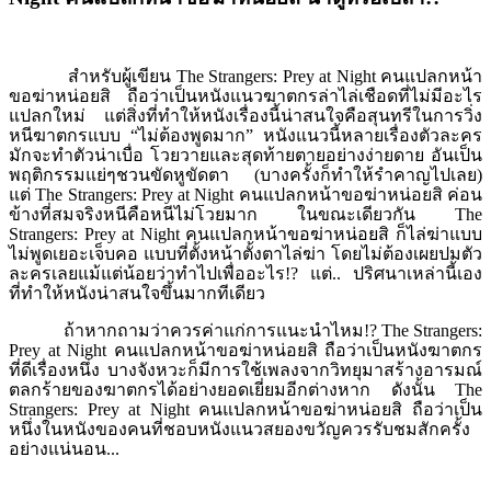
สำหรับผู้เขียน
The Strangers: Prey at Night คนแปลกหน้า
ขอฆ่าหน่อยสิ ถือว่าเป็นหนังแนวฆาตกรล่าไล่เชือดที่ไม่มีอะไร
แปลกใหม่ แต่สิ่งที่ทำให้หนังเรื่องนี้น่าสนใจคือสุนทรีในการวิ่ง
หนีฆาตกรแบบ “ไม่ต้องพูดมาก” หนังแนวนี้หลายเรื่องตัวละคร
มักจะทำตัวน่าเบื่อ โวยวายและสุดท้ายตายอย่างง่ายดาย อันเป็น
พฤติกรรมแย่ๆชวนขัดหูขัดตา (บางครั้งก็ทำให้รำคาญไปเลย)
แต่ The Strangers: Prey at Night คนแปลกหน้าขอฆ่าหน่อยสิ ค่อน
ข้างที่สมจริงหนีคือหนีไม่โวยมาก ในขณะเดียวกัน The
Strangers: Prey at Night คนแปลกหน้าขอฆ่าหน่อยสิ ก็ไล่ฆ่าแบบ
ไม่พูดเยอะเจ็บคอ แบบที่ตั้งหน้าตั้งตาไล่ฆ่า โดยไม่ต้องเผยปมตัว
ละครเลยแม้แต่น้อยว่าทำไปเพื่ออะไร!? แต่.. ปริศนาเหล่านี้เอง
ที่ทำให้หนังน่าสนใจขึ้นมากทีเดียว
ถ้าหากถามว่าควรค่าแก่การแนะนำไหม
!? The Strangers:
Prey at Night คนแปลกหน้าขอฆ่าหน่อยสิ ถือว่าเป็นหนังฆาตกร
ที่ดีเรื่องหนึ่ง บางจังหวะก็มีการใช้เพลงจากวิทยุมาสร้างอารมณ์
ตลกร้ายของฆาตกรได้อย่างยอดเยี่ยมอีกต่างหาก ดังนั้น The
Strangers: Prey at Night คนแปลกหน้าขอฆ่าหน่อยสิ ถือว่าเป็น
หนึ่งในหนังของคนที่ชอบหนังแนวสยองขวัญควรรับชมสักครั้ง
อย่างแน่นอน...