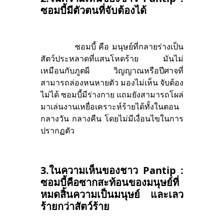
ซอมบี้มีตัวตนที่จับต้องได้
ซอมบี้ คือ มนุษย์ที่กลายร่างเป็น
สัตว์ประหลาดที่แสนโหดร้าย มันไม่
เหมือนกับภูตผี วิญญาณหรือปีศาจที่
สามารถล่องหนหายตัว มองไม่เห็น จับต้อง
ไม่ได้ ซอมบี้มีร่างกาย แถมยังสามารถโผล่
มาเล่นงานเหยื่อเคราะห์ร้ายได้ทั้งในตอน
กลางวัน กลางคืน โดยไม่มีเงื่อนไขในการ
ปรากฏตัว
3.ในความเห็นของชาว
Pantip :
ซอมบี้คือซากสะท้อนของมนุษย์ที่
หมดสิ้นความเป็นมนุษย์ และเลว
ร้ายกว่าสัตว์ร้าย