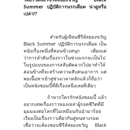
Summer
ปฏิบัติการนรกเดือด
น่าดูหรือ
เปล่า
!?
สำหรับผู้เขียนซีรีส์สยองขวัญ
Black Summer ปฏิบัติการนรกเดือด เป็น
หนังเรื่องหนึ่งที่ค่อนข้างสนุก เพียงแต่
ว่าการลำดับเรื่องราวในช่วงแรกจะเป็นไป
ในรูปแบบของการสลับตัดฉากไปมาทำให้
ค่อนข้างที่จะสร้างความสับสนเอาการ แต่
พอเนื้อหาเข้าสู่ช่วงเวลาหลักแล้วก็ถือว่า
เป็นหนังซอมบี้ที่ดีเรื่องหนึ่งเลยทีเดียว
ถ้าหากใครรักหนังซอมบี้ แล้ว
อยากเสพเรื่องราวของเหล่าผู้รอดชีวิตที่มี
มุมมองต่อโลกที่ไม่เหมือนกันนำมาร้อย
เรียงเป็นเรื่องราวเดียวกันสู่หนทางรอด
เชื่อว่าจะต้องชอบซีรีส์สยองขวัญ Black