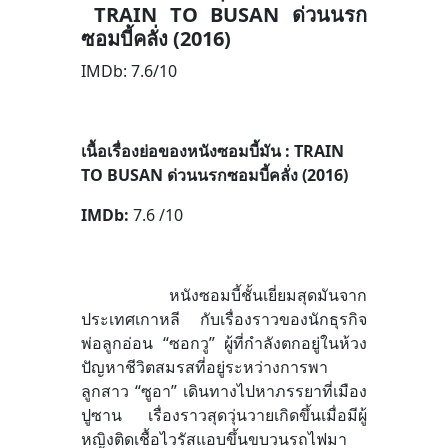
TRAIN TO BUSAN ด่วนนรก
ซอมบี้คลั่ง (2016)
IMDb: 7.6/10
เนื้อเรื่องย่อของหนังซอมบี้มัน : TRAIN
TO BUSAN ด่วนนรกซอมบี้คลั่ง (2016)
IMDb:
7.6 /10
หนังซอมบี้ชั้นเยี่ยมสุดมันจาก
ประเทศเกาหลี กับเรื่องราวของนักธุรกิจ
พ่อลูกอ่อน “ซอกวู” ผู้ที่กำลังตกอยู่ในห้วง
ปัญหาชีวิตสมรสที่อยู่ระหว่างการพา
ลูกสาว “ซูอา” เดินทางไปหาภรรยาที่เมือง
ปูซาน เรื่องราวสุดวุ่นวายเกิดขึ้นเมื่อมีผู้
หญิงติดเชื้อไวรัสแอบขึ้นขบวนรถไฟมา