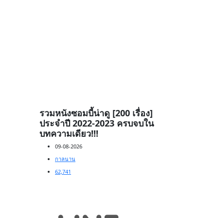
รวมหนังซอมบี้น่าดู [200 เรื่อง]
ประจำปี 2022-2023 ครบจบใน
บทความเดียว!!!
09-08-2026
กาลนาน
62,741