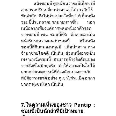
หนังซอมบี้ ดูเหมือนว่าจะมีเนื้อหาที่
สามารถปรับเปลี่ยนนำมาเล่าได้ราวกับไร้
ขีดจำกัด จึงไม่น่าแปลกใจที่จะได้เห็นหนัง
วอมบี้ประหลาดมากมายมากขึ้น นอก
เหนือจากเพียงแค่การหลบหนีเอาตัวรอด
จากซอมบี้ เช่น ซอมบี้ที่รัก ที่กลายมาเป็น
หนังรักระหว่างคนกับซอมบี้ หรือหนัง
ซอมบี้ที่กินสมองมนุษย์ เพื่อนำความทรง
จำมาช่วยไขคดี เป็นต้น ส่วนหนึ่งอาจเป็น
เพราะหนังซอมบี้ สามารถอ้างอิงดัดแปลง
จากสิ่งที่ไม่มีอยู่จริง ทำให้ความเป็นไปได้
มากกว่าเหตุการณ์ที่ต้องดัดแปลงจากภัย
พิบัติธรรมชาติ อย่าง ภูเขาไฟระเบิด อุกกา
บาตร พุ่งชนโลก เป็นต้น
7.ในความเห็นของชาว
Pantip :
ซอมบี้เป็นนักล่าที่มีเป้าหมาย