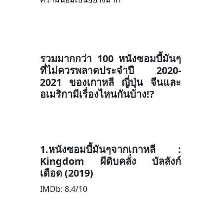
รวมมากกว่า 100 หนังซอมบี้มันๆ
ที่ไม่ควรพลาดประจำปี 2020-
2021 ของเกาหลี ญี่ปุ่น จีนและ
อเมริกามีเรื่องไหนกันบ้าง!?
1.หนังซอมบี้มันๆจากเกาหลี :
Kingdom ผีดิบคลั่ง บัลลังก์
เดือด (2019)
IMDb: 8.4/10