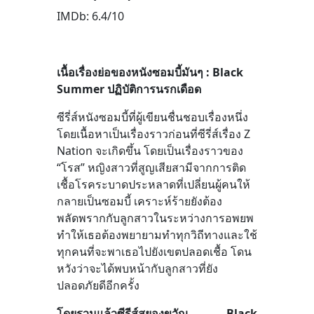
IMDb: 6.4/10
เนื้อเรื่องย่อของหนังซอมบี้มันๆ : Black
Summer ปฏิบัติการนรกเดือด
ซีรี่ส์หนังซอมบี้ที่ผู้เขียนชื่นชอบเรื่องหนึ่ง
โดยเนื้อหาเป็นเรื่องราวก่อนที่ซีรี่ส์เรื่อง Z
Nation จะเกิดขึ้น โดยเป็นเรื่องราวของ
“โรส” หญิงสาวที่สูญเสียสามีจากการติด
เชื้อโรคระบาดประหลาดที่เปลี่ยนผู้คนให้
กลายเป็นซอมบี้ เคราะห์ร้ายยังต้อง
พลัดพรากกับลูกสาวในระหว่างการอพยพ
ทำให้เธอต้องพยายามทำทุกวิถีทางและใช้
ทุกคนที่จะพาเธอไปยังเขตปลอดเชื้อ โดน
หวังว่าจะได้พบหน้ากับลูกสาวที่ยัง
ปลอดภัยดีอีกครั้ง
โดยรวมแล้วซีรีส์สยองขวัญ
Black