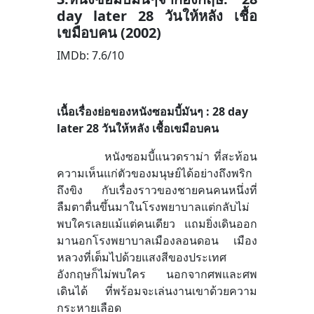
day later 28 วันให้หลัง เชื้อ
เขมือบคน (2002)
IMDb: 7.6/10
เนื้อเรื่องย่อของหนังซอมบี้มันๆ : 28 day
later 28 วันให้หลัง เชื้อเขมือบคน
หนังซอมบี้แนวดราม่า ที่สะท้อน
ความเห็นแก่ตัวของมนุษย์ได้อย่างถึงพริก
ถึงขิง กับเรื่องราวของชายคนคนหนึ่งที่
ลืมตาตื่นขึ้นมาในโรงพยาบาลแต่กลับไม่
พบใครเลยแม้แต่คนเดียว แถมยิ่งเดินออก
มานอกโรงพยาบาลเมืองลอนดอน เมือง
หลวงที่เต็มไปด้วยแสงสีของประเทศ
อังกฤษก็ไม่พบใคร นอกจากศพและศพ
เดินได้ ที่พร้อมจะเล่นงานเขาด้วยความ
กระหายเลือด