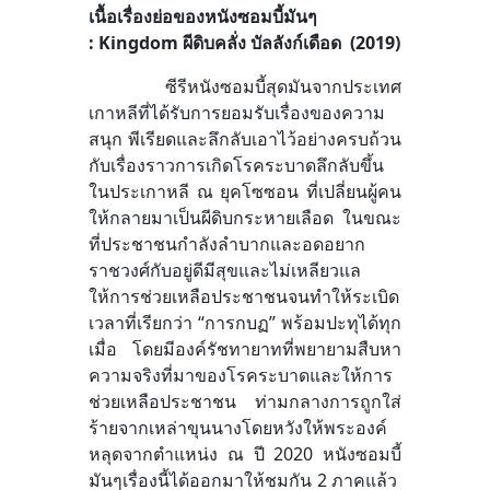
เนื้อเรื่องย่อของหนังซอมบี้มันๆ
: Kingdom ผีดิบคลั่ง บัลลังก์เดือด (2019)
ซีรีหนังซอมบี้สุดมันจากประเทศ
เกาหลีที่ได้รับการยอมรับเรื่องของความ
สนุก พีเรียดและลึกลับเอาไว้อย่างครบถ้วน
กับเรื่องราวการเกิดโรคระบาดลึกลับขึ้น
ในประเกาหลี ณ ยุคโซซอน ที่เปลี่ยนผู้คน
ให้กลายมาเป็นผีดิบกระหายเลือด ในขณะ
ที่ประชาชนกำลังลำบากและอดอยาก
ราชวงศ์กับอยู่ดีมีสุขและไม่เหลียวแล
ให้การช่วยเหลือประชาชนจนทำให้ระเบิด
เวลาที่เรียกว่า “การกบฏ” พร้อมปะทุได้ทุก
เมื่อ โดยมีองค์รัชทายาทที่พยายามสืบหา
ความจริงที่มาของโรคระบาดและให้การ
ช่วยเหลือประชาชน ท่ามกลางการถูกใส่
ร้ายจากเหล่าขุนนางโดยหวังให้พระองค์
หลุดจากตำแหน่ง ณ ปี 2020 หนังซอมบี้
มันๆเรื่องนี้ได้ออกมาให้ชมกัน 2 ภาคแล้ว