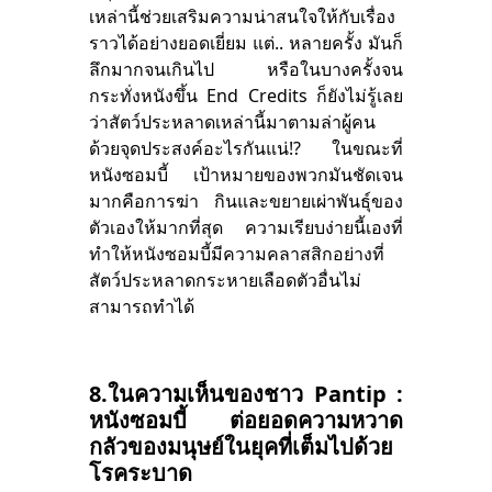
เหล่านี้ช่วยเสริมความน่าสนใจให้กับเรื่อง
ราวได้อย่างยอดเยี่ยม แต่.. หลายครั้ง มันก็
ลึกมากจนเกินไป หรือในบางครั้งจน
กระทั่งหนังขึ้น
End Credits ก็ยังไม่รู้เลย
ว่าสัตว์ประหลาดเหล่านี้มาตามล่าผู้คน
ด้วยจุดประสงค์อะไรกันแน่!? ในขณะที่
หนังซอมบี้ เป้าหมายของพวกมันชัดเจน
มากคือการฆ่า กินและขยายเผ่าพันธุ์ของ
ตัวเองให้มากที่สุด ความเรียบง่ายนี้เองที่
ทำให้หนังซอมบี้มีความคลาสสิกอย่างที่
สัตว์ประหลาดกระหายเลือดตัวอื่นไม่
สามารถทำได้
8.ในความเห็นของชาว
Pantip :
หนังซอมบี้ ต่อยอดความหวาด
กลัวของมนุษย์ในยุคที่เต็มไปด้วย
โรคระบาด