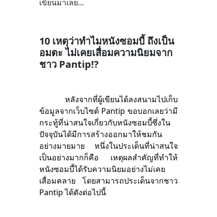
เขียนมาเลย...
10 เหตุว่าทำไมหนังซอมบี้ ถึงเป็น
อมตะ ไม่เคยเสื่อมความนิยมจาก
ชาว Pantip!?
หลังจากที่ผู้เขียนได้ลงสนามไปเก็บ
ข้อมูลจากเว็บไซต์
Pantip ขอบอกเลยว่ามี
กระทู้ที่น่าสนใจเกี่ยวกับหนังซอมบี้ซึ่งใน
ปัจจุบันได้มีการสร้างออกมาให้ชมกัน
อย่างมายมาย หนึ่งในประเด็นที่น่าสนใจ
เป็นอย่างมากก็คือ เหตุผลสำคัญที่ทำให้
หนังซอมบี้ได้รับความนิยมอย่างไม่เคย
เสื่อมคลาย โดยสามารถประเด็นจากชาว
Pantip ได้ดังต่อไปนี้