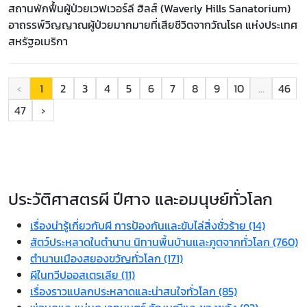
​​​​​​​สถานพักฟื้นผู้ป่วยเวฟเวอร์ลี ฮิลส์ (Waverly Hills Sanatorium)
อาถรรพ์วิญญาณผู้ป่วยมากมายที่เสียชีวิตจากวัณโรค แห่งประเทศ
สหรัฐอเมริกา
‹
1
2
3
4
5
6
7
8
9
10
...
46
47
›
ประวัติศาสตรผี ปีศาจ และอมนุษย์ทั่วโลก
เรื่องน่ารู้เกี่ยวกับผี การป้องกันและขับไล่สิ่งชั่วร้าย (14)
สัตว์ประหลาดในตำนาน นิทานพื้นบ้านและภูตจากทั่วโลก (760)
ตำนานเมืองสยองขวัญทั่วโลก (171)
ผีในทวีปออสเตรเลีย (11)
เรื่องราวแปลกประหลาดและน่าสนใจทั่วโลก (85)