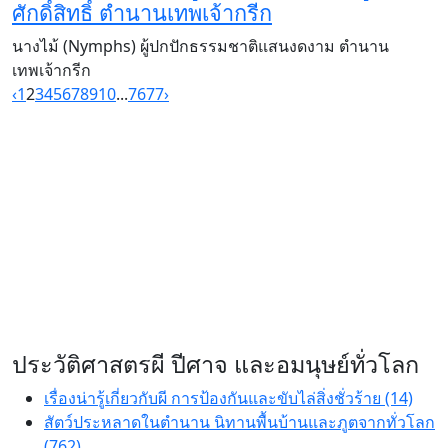
ศักดิ์สิทธิ์ ตำนานเทพเจ้ากรีก
นางไม้ (Nymphs) ผู้ปกปักธรรมชาติแสนงดงาม ตำนาน
เทพเจ้ากรีก
‹
1
2
3
4
5
6
7
8
9
10
...
76
77
›
ประวัติศาสตรผี ปีศาจ และอมนุษย์ทั่วโลก
เรื่องน่ารู้เกี่ยวกับผี การป้องกันและขับไล่สิ่งชั่วร้าย (14)
สัตว์ประหลาดในตำนาน นิทานพื้นบ้านและภูตจากทั่วโลก
(762)