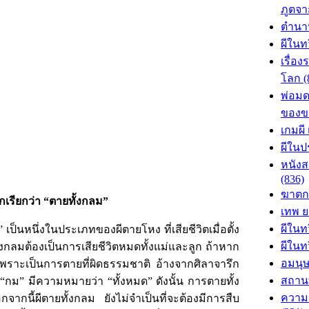
ภูตจา
ตำนาน
ผีในท
เรื่อ
โลก (
พ่อม
ของขล
เกมผี
ผีในปร
หนังส
(836)
ฆาตก
กเรียกว่า “ตายทั้งกลม”
เทพ ย
ผีในท
นหนึ่งในประเภทของผีตายโหง ที่เสียชีวิตเมื่อตั้ง
ผีในทว
กลมต้องเป็นการเสียชีวิตหมดทั้งแม่และลูก ถ้าหาก
อมนุษ
 เพราะเป็นการตายที่ผิดธรรมชาติ อ้างจากศิลาจารึก
สถานที
า “กม” มีความหมายว่า “ทั้งหมด” ดังนั้น การตายทั้ง
ความเ
กนี้ผีตายทั้งกลม ยังไม่จำเป็นที่จะต้องมีการสืบ