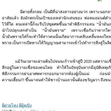
ผีตายทั้งกลม เป็นผีที่น่าสงสารอย่างมาก เพราะนอกจาก
อาลัยแล้ว ยังมักตกเป็นเป้าของเหล่านักเล่นของ พ่อหมอมนต์ดำอ
ไว้ที่ใด คนเหล่านี้ก็จะรีบไปขุดศพขึ้นมาทำพิธีกรรมลน “น้ำมัน
นำไปปลุกเสกทำเป็น “น้ำมันพราย” เพราะเชื่อกันว่าหากใคร
น้ำมันพรายใส่ก็จะทำให้สาวคนนั้นเกิดอาการเคลิบเคลิ้มหลง
พราย เป็นการเปิดทางให้วิญญาณสามารถเข้าไปทำการสิงสู่ในจิต
แม้วันเวลาจะผ่านพ้นไปจนจะก้าวเข้าสู่ปี 2020 แต่ความเชื่อเ
ลึกอยู่ในความเชื่อของคนไทย ทำให้ในปัจจุบันหากมีอุบัติเหตุเกิดข
พิธีกรรมการผ่าเอาศพทารกออกมาจากท้องผู้เป็นแม่ ก่อนนำร่าง
ความเฮี้ยน!!! ขึ้นมาจนทำให้ชาวบ้านแถวนั้นต้องขวัญผวา ถึงขนา
ผีตายโหง
ผีผู้หญิง