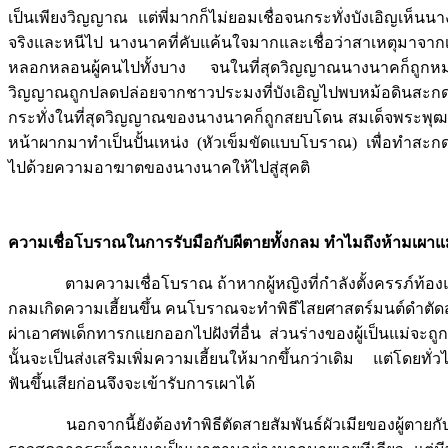
เป็นเพียงวิญญาณ แต่พี่มากก็ไม่ยอมเชื่อจนกระทั่งบังเอิญเห็น
จริงและหนีไป นางนาคที่คับแค้นใจมากและเชื่อว่าสาเหตุมาจากเ
หลอกหลอนผู้คนไปทั้งบาง จนในที่สุดวิญญาณนางนาคก็ถูกหมอผ
วิญญาณถูกปลดปล่อยจากชาวประมงที่บังเอิญไปพบหม้อดิ
กระทั่งในที่สุดวิญญาณของนางนาคก็ถูกสยบโดน สมเด็จพระพุฒ
หน้าผากมาทำเป็นปั้นเหน่ง (หัวเข็มขัดแบบโบราณ) เพื่อทำสะ
ไปด้วยความอาฆาตของนางนาคให้ไปสู่สุคติ
ความเชื่อโบราณในการรับมือกับผีตายทั้งกลม ทำไมถึงห้ามเผาแ
ตามความเชื่อโบราณ ถ้าหากผู้หญิงที่กำลังตั้งครรภ์ท้องแก่ประส
กลมเกิดความเฮี้ยนขึ้น คนโบราณจะทำพิธีไสยศาสตร์มนต์ดำตัดสาย
ผ่าเอาศพเด็กทารกแยกออกไปฝังที่อื่น ส่วนร่างของผู้เป็นแม่จะ
นั้นจะเป็นส่งเสริมเพิ่มความเฮี้ยนให้มากขึ้นกว่าเดิม แต่โดยทั
ฟันขึ้นเสียก่อนจึงจะเข้ารับการเผาได้
นอกจากนี้ยังต้องทำพิธีตัดสายสัมพันธ์ผัวเมียของผู้ตายกับสาม