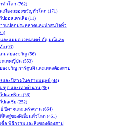
กทั่วโลก (762)
เมืองสยองขวัญทั่วโลก (171)
วีปออสเตรเลีย (11)
งราวแปลกประหลาดและน่าสนใจทั่ว
85)
ดและแม่มด เวทมนตร์ อัญมณีและ
ัง (93)
 เกมสยองขวัญ (56)
ะเทศญี่ปุ่น (553)
ยองขวัญ การ์ตูนผี และเพลงต้องสาป
รและปีศาจในคราบมนุษย์ (44)
มฑูต และเทวตำนาน (96)
วีปแอฟริกา (36)
ีปเอเชีย (252)
ย์ ปีศาจและเดรัจฉาน (664)
่สิงสู่ของผีเฮี้ยนทั่วโลก (461)
ชื่อ พิธีกรรมและสิ่งของต้องสาป