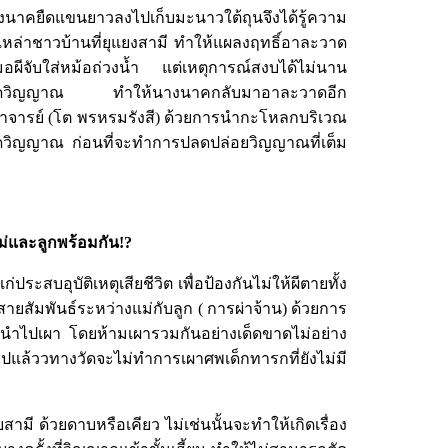
นางนาคยืดแขนยาวลงไปเก็บมะนาวใต้ถุนจึงได้รู้ความ
หล่าชาวบ้านที่ยุแยงสามี ทำให้แผลงฤทธิ์อาละวาด
ีจับใส่หม้อถ่วงน้ำ แต่เหตุการณ์สงบได้ไม่นาน
นสะกดวิญญาณ ทำให้นางนาคกลับมาอาละวาดอีก
าจารย์ (โต พรหรมรังสี) ด้วยการนำกะโหลกบริเวณ
กดวิญญาณ ก่อนที่จะทำการปลดปล่อยวิญญาณที่เต็ม
ม่และลูกพร้อมกัน
!?
บอุบัติเหตุเสียชีวิต เพื่อป้องกันไม่ให้ผีตายทั้ง
สัมพันธ์ระหว่างแม่กับลูก ( การผ่าจ้าน) ด้วยการ
ถูกนำไปเผา โดยห้ามเผารวมกันอย่างเด็ดขาดไม่อย่าง
่วไปแล้ววทางวัดจะไม่ทำการเผาศพเด็กทารกที่ยังไม่มี
ี ด้วยดาบหรือเคียว ไม่เช่นนั้นจะทำให้เกิดเรื่อง