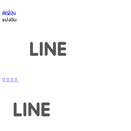
ผีญี่ปุ่น
แบ่งปัน: