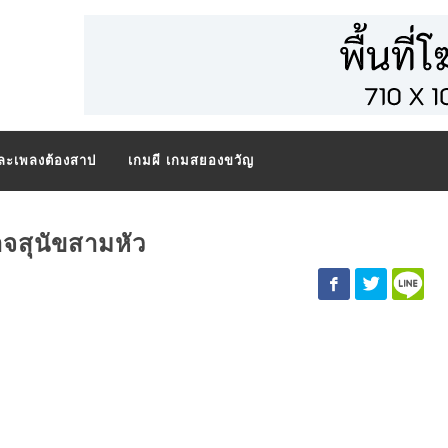
และเพลงต้องสาป
เกมผี เกมสยองขวัญ
ีศาจสุนัขสามหัว