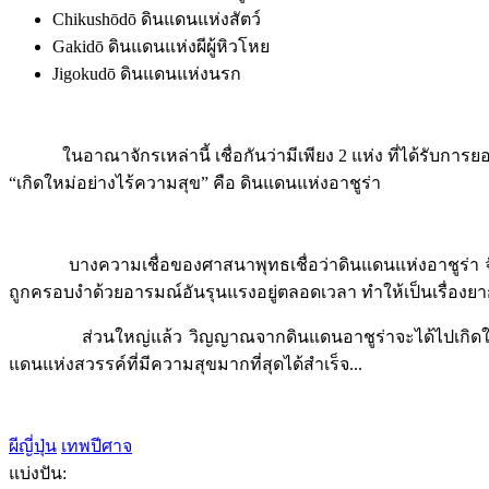
Chikushōdō ดินแดนแห่งสัตว์
Gakidō ดินแดนแห่งผีผู้หิวโหย
Jigokudō ดินแดนแห่งนรก
ในอาณาจักรเหล่านี้ เชื่อกันว่ามีเพียง 2 แห่ง ที่ได้รับการยอ
“เกิดใหม่อย่างไร้ความสุข” คือ ดินแดนแห่งอาชูร่า
บางความเชื่อของศาสนาพุทธเชื่อว่าดินแดนแห่งอาชูร่า จัดว่าเ
ถูกครอบงำด้วยอารมณ์อันรุนแรงอยู่ตลอดเวลา ทำให้เป็นเรื่องยาก
ส่วนใหญ่แล้ว วิญญาณจากดินแดนอาชูร่าจะได้ไปเกิดใหม่ในดิ
แดนแห่งสวรรค์ที่มีความสุขมากที่สุดได้สำเร็จ...
ผีญี่ปุ่น
เทพปีศาจ
แบ่งปัน: