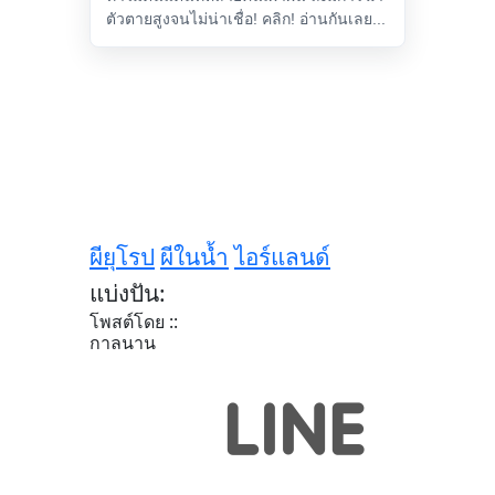
ตัวตายสูงจนไม่น่าเชื่อ! คลิก! อ่านกันเลย...
ผียุโรป
ผีในน้ำ
ไอร์แลนด์
แบ่งปัน:
โพสต์โดย ::
กาลนาน