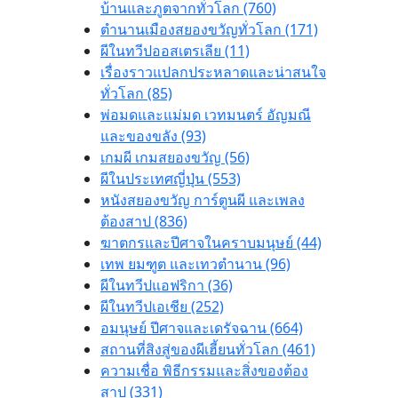
บ้านและภูตจากทั่วโลก (760)
ตำนานเมืองสยองขวัญทั่วโลก (171)
ผีในทวีปออสเตรเลีย (11)
เรื่องราวแปลกประหลาดและน่าสนใจ
ทั่วโลก (85)
พ่อมดและแม่มด เวทมนตร์ อัญมณี
และของขลัง (93)
เกมผี เกมสยองขวัญ (56)
ผีในประเทศญี่ปุ่น (553)
หนังสยองขวัญ การ์ตูนผี และเพลง
ต้องสาป (836)
ฆาตกรและปีศาจในคราบมนุษย์ (44)
เทพ ยมฑูต และเทวตำนาน (96)
ผีในทวีปแอฟริกา (36)
ผีในทวีปเอเชีย (252)
อมนุษย์ ปีศาจและเดรัจฉาน (664)
สถานที่สิงสู่ของผีเฮี้ยนทั่วโลก (461)
ความเชื่อ พิธีกรรมและสิ่งของต้อง
สาป (331)