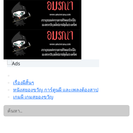
เรื่องผีสั้นๆ
หนังสยองขวัญ การ์ตูนผี และเพลงต้องสาป
เกมผี เกมสยองขวัญ