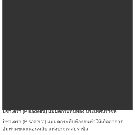
มารู้จักกับ 4 เครื่องมือทรมานมนุษย์ ที่โหดร้ายที่สุดใน
ประวัติศาสตร์ ที่คร่าชีวิตคนทั่วโลกไปอย่างมากมายกัน...
5 เหตุการณ์สังหารหมู่ในโรงเรียน รอยคราบเลือดที่โลกต้อง
จารึก
โรงเรียนหรือมหาวิทยาลัย เป็นหนึ่งในสถานที่ที่คนส่วนใหญ่คุ้น
เคย แต่มันก็เป็นที่หมายตาของเหล่าเดรัจฉานในร่างมนุษย์ที่
ต้องการ "สังหารหมู่" ด้วยเช่นกัน..
ปิซาเดร่า (Pisadeira) แม่มดกระทืบท้อง ประเทศบราซิล
ปิซาเดร่า (Pisadeira) แม่มดกระทืบท้องจนทำให้เกิดอาการ
อัมพาตขณะนอนหลับ แห่งประเทศบราซิล